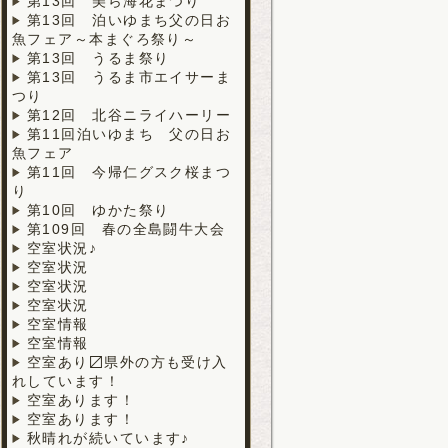
第13回 美ら海花まつり
第13回 泊いゆまち父の日お
魚フェア～本まぐろ祭り～
第13回 うるま祭り
第13回 うるま市エイサーま
つり
第12回 北谷ニライハーリー
第11回泊いゆまち 父の日お
魚フェア
第11回 今帰仁グスク桜まつ
り
第10回 ゆかた祭り
第109回 春の全島闘牛大会
空室状況♪
空室状況
空室状況
空室状況
空室情報
空室情報
空室あり〼県外の方も受け入
れしています！
空室あります！
空室あります！
秋晴れが続いています♪