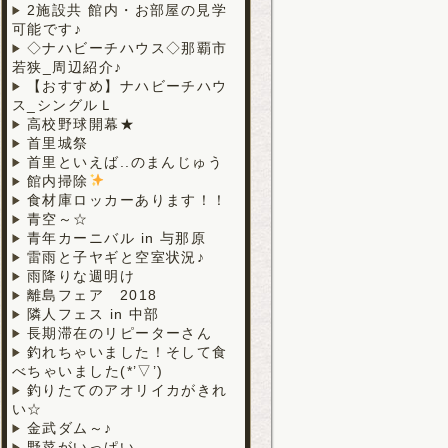
2施設共 館内・お部屋の見学
可能です♪
◇ナハビーチハウス◇那覇市
若狭_周辺紹介♪
【おすすめ】ナハビーチハウ
ス_シングルＬ
高校野球開幕★
首里城祭
首里といえば..のまんじゅう
館内掃除
食材庫ロッカーあります！！
青空～☆
青年カーニバル in 与那原
雷雨と子ヤギと空室状況♪
雨降りな週明け
離島フェア 2018
隣人フェス in 中部
長期滞在のリピーターさん
釣れちゃいました！そして食
べちゃいました(*’▽’)
釣りたてのアオリイカがきれ
い☆
金武ダム～♪
野菜がいっぱい