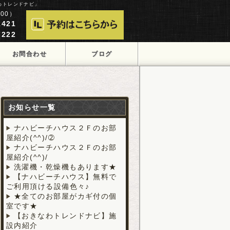
わトレンドナビ」
00）
421
222
お問合わせ
ブログ
お知らせ一覧
ナハビーチハウス２Ｆのお部
屋紹介(^^)/➁
ナハビーチハウス２Ｆのお部
屋紹介(^^)/
洗濯機・乾燥機もあります★
【ナハビーチハウス】無料で
ご利用頂ける設備色々♪
★全てのお部屋がカギ付の個
室です★
【おきなわトレンドナビ】施
設内紹介