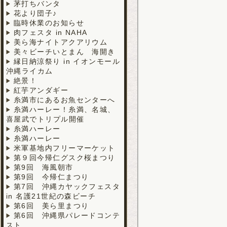
茅打ちバンタ
花より団子♪
臨時休業のお知らせ
肉フェスタ in NAHA
美ら海ナイトアクアリウム
美々ビーチいとまん 海開き
縁日納涼祭り in イオンモール
沖縄ライカム
絶景！
紅芋アンダギー
糸満市にあるお魚センターへ
糸満ハーレー！糸満、名城、
喜屋武でトリプル開催
糸満ハーレー
糸満ハーレー
米軍基地内フリーマーケット
第９回今帰仁グスク桜まつり
第9回 海風朝市
第9回 今帰仁まつり
第7回 沖縄カヤックフェスタ
in 名護21世紀の森ビーチ
第6回 美ら里まつり
第6回 沖縄県パレードコンテ
スト