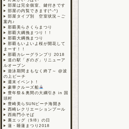
部屋は完全個室、鍵付きです
部屋の内覧できます(^-^)
部屋タイプ別 空室状況～ご
案内♪
那覇美らさくらまつり
那覇大綱挽まつり！！
那覇大綱挽まつり
那覇もいよいよ桜が開花して
まーす！！
那覇カレーグランプリ 2018
道の駅「ぎのざ」リニューア
ルオープン
遊泳期間まもなく終了～ @波
の上ビーチ
週末イベント！
豪華クルーズ船
豊年祭＆奥間の大綱引き in 国
頭村
豊崎美らSUNビーチ海開き
西崎レクリエーションプール
西南門小そば
裏エッグ（9/8）の日
蓮・睡蓮まつり2018