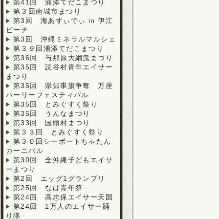
第41回 浦添てだこまつり
第３回南城市まつり
第3回 海あすぃでぃ in 伊江
ビーチ
第3回 沖縄ミネラルマルシェ
第３９回浦添てだこまつり
第36回 与那原大綱曳まつり
第35回 読谷村青年エイサー
まつり
第35回 県知事旗争奪 万座
ハーリーフェスティバル
第35回 とみぐすく祭り
第35回 うんなまつり
第33回 国頭村まつり
第３３回 とみぐすく祭り
第３０回シーポートちゃたん
カーニバル
第30回 全沖縄子どもエイサ
ーまつり
第2回 エッグ1グランプリ
第25回 なは青年祭
第24回 高志保エイサー天国
第24回 1万人のエイサー踊
り隊