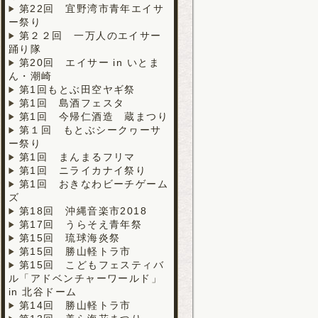
第22回 宜野湾市青年エイサ
ー祭り
第２２回 一万人のエイサー
踊り隊
第20回 エイサー in いとま
ん・潮崎
第1回もとぶ田空ヤギ祭
第1回 島酒フェスタ
第1回 今帰仁酒造 蔵まつり
第１回 もとぶシークヮーサ
ー祭り
第1回 まんまるフリマ
第1回 ニライカナイ祭り
第1回 おきなわビーチゲーム
ズ
第18回 沖縄音楽市2018
第17回 うらそえ青年祭
第15回 琉球海炎祭
第15回 勝山軽トラ市
第15回 こどもフェスティバ
ル「アドベンチャーワールド」
in 北谷ドーム
第14回 勝山軽トラ市