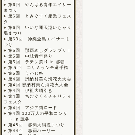
第6回 やんばる青年エイサー
まつり
第6回 とみぐすく産業フェス
タ
第6回 いいな運天港いちゃり
場まつり
第63回 沖縄全島エイサーま
つり
第5回 那覇めしグランプリ！
第5回 中城青年祭り
第5回 ラテン祭り in 那覇
第５回 コザＡランチ選手権
第5回 うかじ祭
第4回 恩納村美ら海花火大会
第4回 恩納村美ら海花火大会
第4回 伊祖大綱引き
第4回 ちむぐくるチャリティ
フェスタ
第4回 アジア麺ロード
第4回 100万人の平和コンサ
ート in 読谷
第48回 那覇大綱挽まつり
第44回 那覇ハーリー