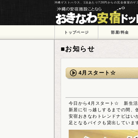
沖縄ゲストハウス、1泊あたり726円からの完全個室の
トップページ
部屋/料金
■お知らせ
4月スタート☆
今日から4月スタート☆ 新生
新居に引っ越しするまでの間、
安宿おきなわトレンドナビはい
足となるバイクも貸出しています