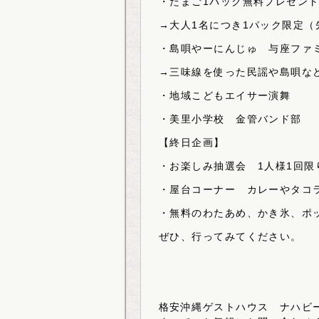
・たまご1パック無料プレゼン
→大人1名につき1パック限定（
・島唄やーにんじゅ 与座ファ
→三味線を使った民謡や島唄な
・地域こどもエイサー演舞
・美里小学校 金管バンド部
【終日企画】
・お楽しみ抽選会 1人様1回限
・屋台コーナー カレーやタコ
・無料のわたあめ、かき氷、ポ
ぜひ、行ってみてください。
格安沖縄ゲストハウス ナハビ