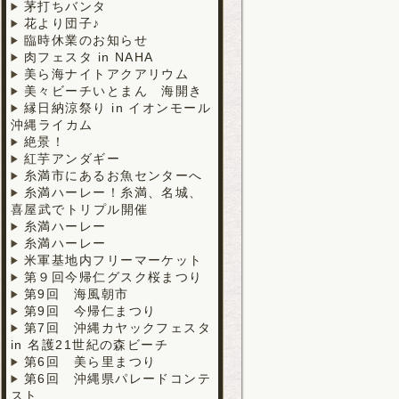
茅打ちバンタ
花より団子♪
臨時休業のお知らせ
肉フェスタ in NAHA
美ら海ナイトアクアリウム
美々ビーチいとまん 海開き
縁日納涼祭り in イオンモール
沖縄ライカム
絶景！
紅芋アンダギー
糸満市にあるお魚センターへ
糸満ハーレー！糸満、名城、
喜屋武でトリプル開催
糸満ハーレー
糸満ハーレー
米軍基地内フリーマーケット
第９回今帰仁グスク桜まつり
第9回 海風朝市
第9回 今帰仁まつり
第7回 沖縄カヤックフェスタ
in 名護21世紀の森ビーチ
第6回 美ら里まつり
第6回 沖縄県パレードコンテ
スト