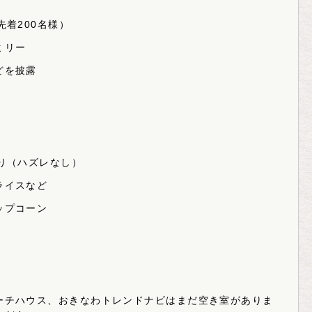
ト
先着200名様）
ミリー
どを披露
り（ハズレなし）
ライスなど
ップコーン
ーチハウス、おきなわトレンドナビはまだ空き室がありま