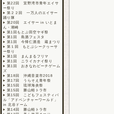
第22回 宜野湾市青年エイサ
ー祭り
第２２回 一万人のエイサー
踊り隊
第20回 エイサー in いとま
ん・潮崎
第1回もとぶ田空ヤギ祭
第1回 島酒フェスタ
第1回 今帰仁酒造 蔵まつり
第１回 もとぶシークヮーサ
ー祭り
第1回 まんまるフリマ
第1回 ニライカナイ祭り
第1回 おきなわビーチゲーム
ズ
第18回 沖縄音楽市2018
第17回 うらそえ青年祭
第15回 琉球海炎祭
第15回 勝山軽トラ市
第15回 こどもフェスティバ
ル「アドベンチャーワールド」
in 北谷ドーム
第14回 勝山軽トラ市