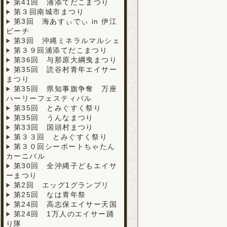
第41回 浦添てだこまつり
第３回南城市まつり
第3回 海あすぃでぃ in 伊江
ビーチ
第3回 沖縄ミネラルマルシェ
第３９回浦添てだこまつり
第36回 与那原大綱曳まつり
第35回 読谷村青年エイサー
まつり
第35回 県知事旗争奪 万座
ハーリーフェスティバル
第35回 とみぐすく祭り
第35回 うんなまつり
第33回 国頭村まつり
第３３回 とみぐすく祭り
第３０回シーポートちゃたん
カーニバル
第30回 全沖縄子どもエイサ
ーまつり
第2回 エッグ1グランプリ
第25回 なは青年祭
第24回 高志保エイサー天国
第24回 1万人のエイサー踊
り隊