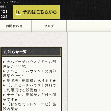
わトレンドナビ」
00）
421
222
お問合わせ
ブログ
お知らせ一覧
ナハビーチハウス２Ｆのお部
屋紹介(^^)/➁
ナハビーチハウス２Ｆのお部
屋紹介(^^)/
洗濯機・乾燥機もあります★
【ナハビーチハウス】無料で
ご利用頂ける設備色々♪
★全てのお部屋がカギ付の個
室です★
【おきなわトレンドナビ】施
設内紹介