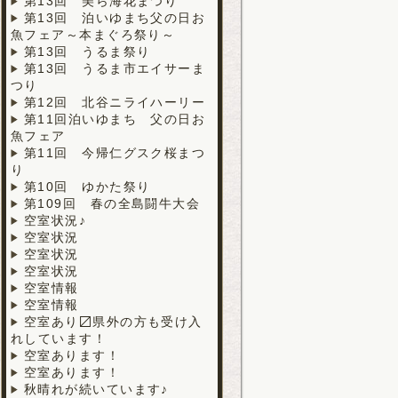
第13回 美ら海花まつり
第13回 泊いゆまち父の日お
魚フェア～本まぐろ祭り～
第13回 うるま祭り
第13回 うるま市エイサーま
つり
第12回 北谷ニライハーリー
第11回泊いゆまち 父の日お
魚フェア
第11回 今帰仁グスク桜まつ
り
第10回 ゆかた祭り
第109回 春の全島闘牛大会
空室状況♪
空室状況
空室状況
空室状況
空室情報
空室情報
空室あり〼県外の方も受け入
れしています！
空室あります！
空室あります！
秋晴れが続いています♪