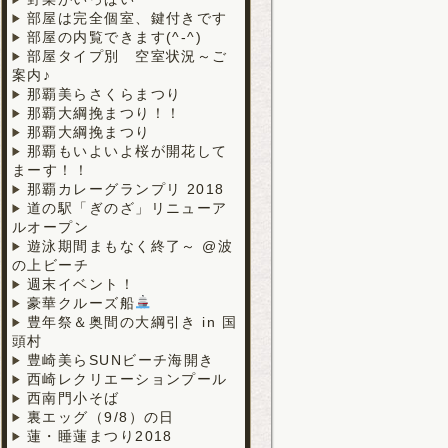
部屋は完全個室、鍵付きです
部屋の内覧できます(^-^)
部屋タイプ別 空室状況～ご
案内♪
那覇美らさくらまつり
那覇大綱挽まつり！！
那覇大綱挽まつり
那覇もいよいよ桜が開花して
まーす！！
那覇カレーグランプリ 2018
道の駅「ぎのざ」リニューア
ルオープン
遊泳期間まもなく終了～ @波
の上ビーチ
週末イベント！
豪華クルーズ船
豊年祭＆奥間の大綱引き in 国
頭村
豊崎美らSUNビーチ海開き
西崎レクリエーションプール
西南門小そば
裏エッグ（9/8）の日
蓮・睡蓮まつり2018