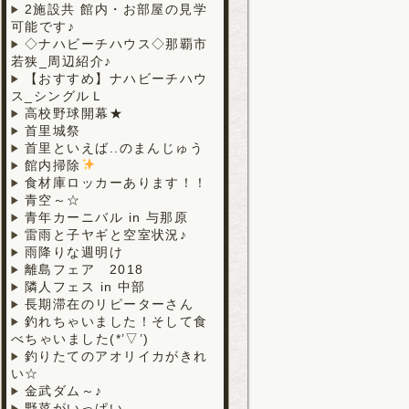
2施設共 館内・お部屋の見学
可能です♪
◇ナハビーチハウス◇那覇市
若狭_周辺紹介♪
【おすすめ】ナハビーチハウ
ス_シングルＬ
高校野球開幕★
首里城祭
首里といえば..のまんじゅう
館内掃除
食材庫ロッカーあります！！
青空～☆
青年カーニバル in 与那原
雷雨と子ヤギと空室状況♪
雨降りな週明け
離島フェア 2018
隣人フェス in 中部
長期滞在のリピーターさん
釣れちゃいました！そして食
べちゃいました(*’▽’)
釣りたてのアオリイカがきれ
い☆
金武ダム～♪
野菜がいっぱい