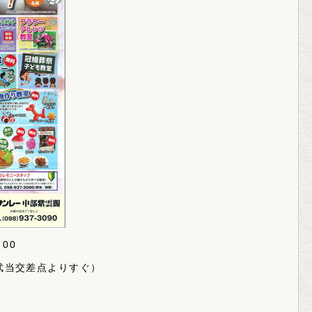
00
武当交差点よりすぐ）