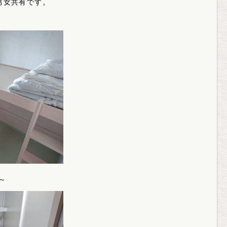
男女共有です。
～