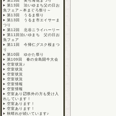
第13回 美ら海花まつり
第13回 泊いゆまち父の日お
魚フェア～本まぐろ祭り～
第13回 うるま祭り
第13回 うるま市エイサーま
つり
第12回 北谷ニライハーリー
第11回泊いゆまち 父の日お
魚フェア
第11回 今帰仁グスク桜まつ
り
第10回 ゆかた祭り
第109回 春の全島闘牛大会
空室状況♪
空室状況
空室状況
空室状況
空室情報
空室情報
空室あり〼県外の方も受け入
れしています！
空室あります！
空室あります！
秋晴れが続いています♪