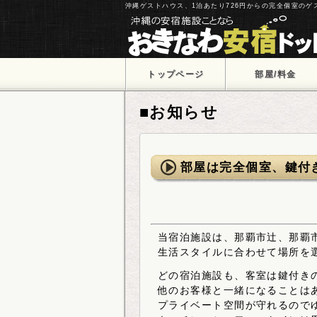
沖縄ゲストハウス、1泊あたり726円からの完全個室の
トップページ
部屋/料金
■お知らせ
部屋は完全個室、鍵付
当宿泊施設は、那覇市辻、那覇
生活スタイルに合わせて場所を
どの宿泊施設も、客室は鍵付き
他のお客様と一緒になることは
プライベート空間が守れるので