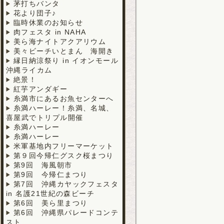
茅打ちバンタ
花より団子♪
臨時休業のお知らせ
肉フェスタ in NAHA
美ら海ナイトアクアリウム
美々ビーチいとまん 海開き
縁日納涼祭り in イオンモール
沖縄ライカム
絶景！
紅芋アンダギー
糸満市にあるお魚センターへ
糸満ハーレー！糸満、名城、
喜屋武でトリプル開催
糸満ハーレー
糸満ハーレー
米軍基地内フリーマーケット
第９回今帰仁グスク桜まつり
第9回 海風朝市
第9回 今帰仁まつり
第7回 沖縄カヤックフェスタ
in 名護21世紀の森ビーチ
第6回 美ら里まつり
第6回 沖縄県パレードコンテ
スト