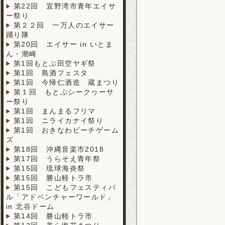
第22回 宜野湾市青年エイサ
ー祭り
第２２回 一万人のエイサー
踊り隊
第20回 エイサー in いとま
ん・潮崎
第1回もとぶ田空ヤギ祭
第1回 島酒フェスタ
第1回 今帰仁酒造 蔵まつり
第１回 もとぶシークヮーサ
ー祭り
第1回 まんまるフリマ
第1回 ニライカナイ祭り
第1回 おきなわビーチゲーム
ズ
第18回 沖縄音楽市2018
第17回 うらそえ青年祭
第15回 琉球海炎祭
第15回 勝山軽トラ市
第15回 こどもフェスティバ
ル「アドベンチャーワールド」
in 北谷ドーム
第14回 勝山軽トラ市