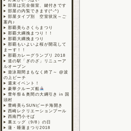
部屋は完全個室、鍵付きです
部屋の内覧できます(^-^)
部屋タイプ別 空室状況～ご
案内♪
那覇美らさくらまつり
那覇大綱挽まつり！！
那覇大綱挽まつり
那覇もいよいよ桜が開花して
まーす！！
那覇カレーグランプリ 2018
道の駅「ぎのざ」リニューア
ルオープン
遊泳期間まもなく終了～ @波
の上ビーチ
週末イベント！
豪華クルーズ船
豊年祭＆奥間の大綱引き in 国
頭村
豊崎美らSUNビーチ海開き
西崎レクリエーションプール
西南門小そば
裏エッグ（9/8）の日
蓮・睡蓮まつり2018