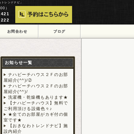
わトレンドナビ」
00）
421
222
お問合わせ
ブログ
お知らせ一覧
ナハビーチハウス２Ｆのお部
屋紹介(^^)/➁
ナハビーチハウス２Ｆのお部
屋紹介(^^)/
洗濯機・乾燥機もあります★
【ナハビーチハウス】無料で
ご利用頂ける設備色々♪
★全てのお部屋がカギ付の個
室です★
【おきなわトレンドナビ】施
設内紹介