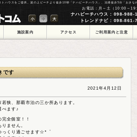
ゲストハウスをご提供。波の上ビーチより徒歩10秒「ナハビーチハウス」、泊港徒歩5分「おきな
お電話：月～土（10:00～19:
ナハビーチハウス : 098-988-1
トレンドナビ : 098-861-7
施設案内
アクセス
ご利用案内と注意
点
きです
2021年4月12日
市若狭、那覇市泊の三か所あります。
選べます♪
の完全個室！！
ありません。
ゆっくり過ごせます☆*゜