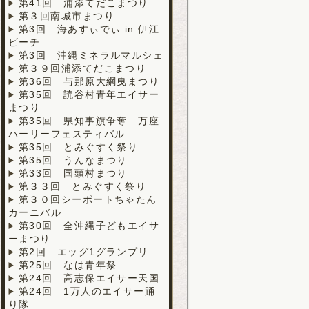
第41回 浦添てだこまつり
第３回南城市まつり
第3回 海あすぃでぃ in 伊江
ビーチ
第3回 沖縄ミネラルマルシェ
第３９回浦添てだこまつり
第36回 与那原大綱曳まつり
第35回 読谷村青年エイサー
まつり
第35回 県知事旗争奪 万座
ハーリーフェスティバル
第35回 とみぐすく祭り
第35回 うんなまつり
第33回 国頭村まつり
第３３回 とみぐすく祭り
第３０回シーポートちゃたん
カーニバル
第30回 全沖縄子どもエイサ
ーまつり
第2回 エッグ1グランプリ
第25回 なは青年祭
第24回 高志保エイサー天国
第24回 1万人のエイサー踊
り隊