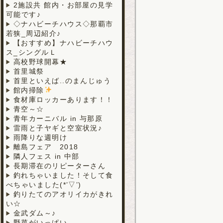
2施設共 館内・お部屋の見学
可能です♪
◇ナハビーチハウス◇那覇市
若狭_周辺紹介♪
【おすすめ】ナハビーチハウ
ス_シングルＬ
高校野球開幕★
首里城祭
首里といえば..のまんじゅう
館内掃除
食材庫ロッカーあります！！
青空～☆
青年カーニバル in 与那原
雷雨と子ヤギと空室状況♪
雨降りな週明け
離島フェア 2018
隣人フェス in 中部
長期滞在のリピーターさん
釣れちゃいました！そして食
べちゃいました(*’▽’)
釣りたてのアオリイカがきれ
い☆
金武ダム～♪
野菜がいっぱい