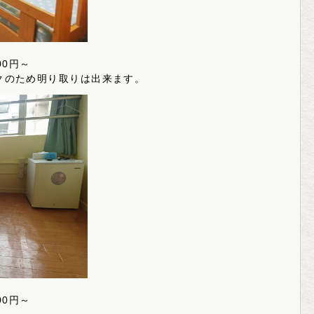
00円～
クのため明り取りは出来ます。
00円～