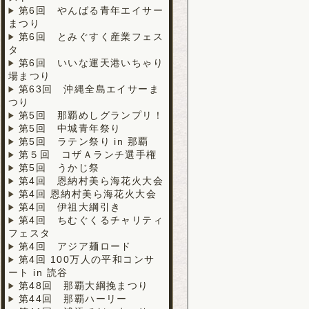
第6回 やんばる青年エイサー
まつり
第6回 とみぐすく産業フェス
タ
第6回 いいな運天港いちゃり
場まつり
第63回 沖縄全島エイサーま
つり
第5回 那覇めしグランプリ！
第5回 中城青年祭り
第5回 ラテン祭り in 那覇
第５回 コザＡランチ選手権
第5回 うかじ祭
第4回 恩納村美ら海花火大会
第4回 恩納村美ら海花火大会
第4回 伊祖大綱引き
第4回 ちむぐくるチャリティ
フェスタ
第4回 アジア麺ロード
第4回 100万人の平和コンサ
ート in 読谷
第48回 那覇大綱挽まつり
第44回 那覇ハーリー