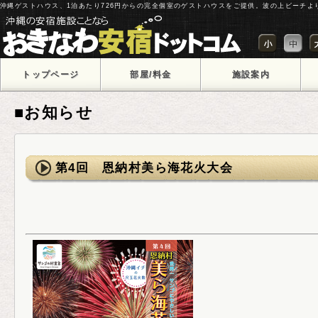
沖縄ゲストハウス、1泊あたり726円からの完全個室のゲストハウスをご提供。波の上ビーチよ
トップページ
部屋/料金
施設案内
■お知らせ
第4回 恩納村美ら海花火大会