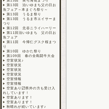
第13回 美ら海花まつり
第13回 泊いゆまち父の日お
魚フェア～本まぐろ祭り～
第13回 うるま祭り
第13回 うるま市エイサーま
つり
第12回 北谷ニライハーリー
第11回泊いゆまち 父の日お
魚フェア
第11回 今帰仁グスク桜まつ
り
第10回 ゆかた祭り
第109回 春の全島闘牛大会
空室状況♪
空室状況
空室状況
空室状況
空室情報
空室情報
空室あり〼県外の方も受け入
れしています！
空室あります！
空室あります！
秋晴れが続いています♪