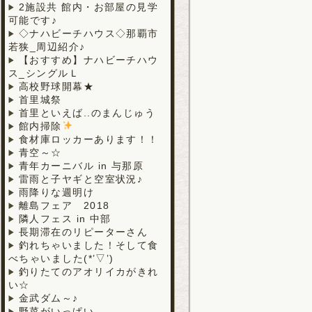
2施設共 館内・お部屋の見学
可能です♪
◇ナハビーチハウス◇那覇市
若狭_周辺紹介♪
【おすすめ】ナハビーチハウ
ス_シングルＬ
高校野球開幕★
首里城祭
首里といえば..のまんじゅう
館内掃除
食材庫ロッカーあります！！
青空～☆
青年カーニバル in 与那原
雷雨と子ヤギと空室状況♪
雨降りな週明け
離島フェア 2018
隣人フェス in 中部
長期滞在のリピーターさん
釣れちゃいました！そして食
べちゃいました(*’▽’)
釣りたてのアオリイカがきれ
い☆
金武ダム～♪
野菜がいっぱい