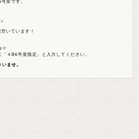
6号室です。
♪
屋空いています！
ね☆
に「４B6号室指定」と入力してください。
さいませ。