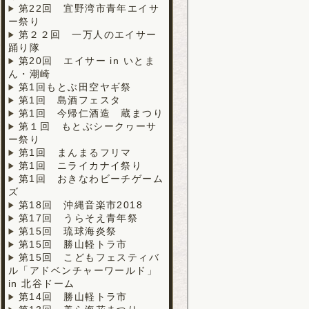
第22回 宜野湾市青年エイサ
ー祭り
第２２回 一万人のエイサー
踊り隊
第20回 エイサー in いとま
ん・潮崎
第1回もとぶ田空ヤギ祭
第1回 島酒フェスタ
第1回 今帰仁酒造 蔵まつり
第１回 もとぶシークヮーサ
ー祭り
第1回 まんまるフリマ
第1回 ニライカナイ祭り
第1回 おきなわビーチゲーム
ズ
第18回 沖縄音楽市2018
第17回 うらそえ青年祭
第15回 琉球海炎祭
第15回 勝山軽トラ市
第15回 こどもフェスティバ
ル「アドベンチャーワールド」
in 北谷ドーム
第14回 勝山軽トラ市