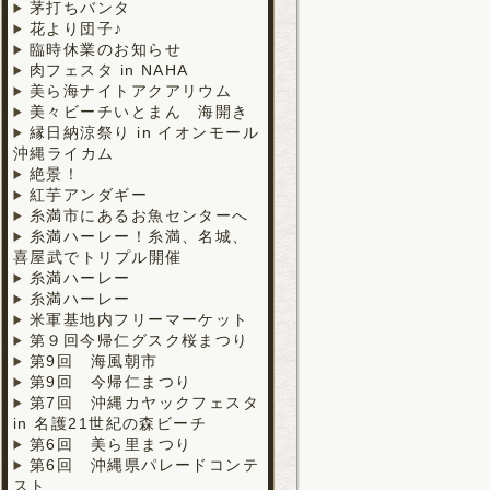
茅打ちバンタ
花より団子♪
臨時休業のお知らせ
肉フェスタ in NAHA
美ら海ナイトアクアリウム
美々ビーチいとまん 海開き
縁日納涼祭り in イオンモール
沖縄ライカム
絶景！
紅芋アンダギー
糸満市にあるお魚センターへ
糸満ハーレー！糸満、名城、
喜屋武でトリプル開催
糸満ハーレー
糸満ハーレー
米軍基地内フリーマーケット
第９回今帰仁グスク桜まつり
第9回 海風朝市
第9回 今帰仁まつり
第7回 沖縄カヤックフェスタ
in 名護21世紀の森ビーチ
第6回 美ら里まつり
第6回 沖縄県パレードコンテ
スト