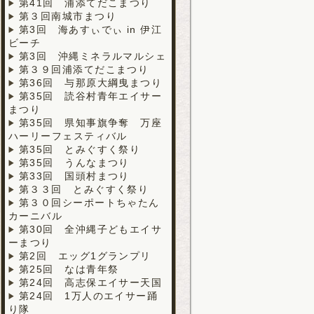
第41回 浦添てだこまつり
第３回南城市まつり
第3回 海あすぃでぃ in 伊江
ビーチ
第3回 沖縄ミネラルマルシェ
第３９回浦添てだこまつり
第36回 与那原大綱曳まつり
第35回 読谷村青年エイサー
まつり
第35回 県知事旗争奪 万座
ハーリーフェスティバル
第35回 とみぐすく祭り
第35回 うんなまつり
第33回 国頭村まつり
第３３回 とみぐすく祭り
第３０回シーポートちゃたん
カーニバル
第30回 全沖縄子どもエイサ
ーまつり
第2回 エッグ1グランプリ
第25回 なは青年祭
第24回 高志保エイサー天国
第24回 1万人のエイサー踊
り隊