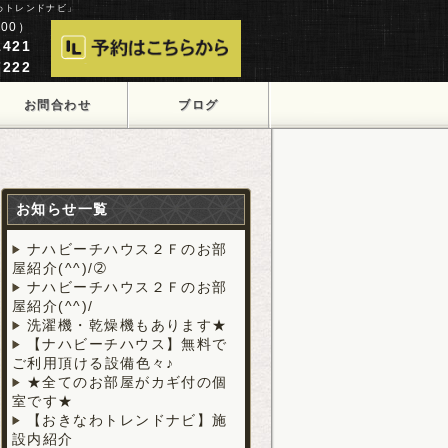
わトレンドナビ」
00）
421
222
お問合わせ
ブログ
お知らせ一覧
ナハビーチハウス２Ｆのお部
屋紹介(^^)/➁
ナハビーチハウス２Ｆのお部
屋紹介(^^)/
洗濯機・乾燥機もあります★
【ナハビーチハウス】無料で
ご利用頂ける設備色々♪
★全てのお部屋がカギ付の個
室です★
【おきなわトレンドナビ】施
設内紹介