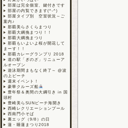
部屋は完全個室、鍵付きです
部屋の内覧できます(^-^)
部屋タイプ別 空室状況～ご
案内♪
那覇美らさくらまつり
那覇大綱挽まつり！！
那覇大綱挽まつり
那覇もいよいよ桜が開花して
まーす！！
那覇カレーグランプリ 2018
道の駅「ぎのざ」リニューア
ルオープン
遊泳期間まもなく終了～ @波
の上ビーチ
週末イベント！
豪華クルーズ船
豊年祭＆奥間の大綱引き in 国
頭村
豊崎美らSUNビーチ海開き
西崎レクリエーションプール
西南門小そば
裏エッグ（9/8）の日
蓮・睡蓮まつり2018