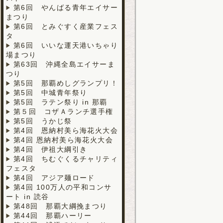
第6回 やんばる青年エイサー
まつり
第6回 とみぐすく産業フェス
タ
第6回 いいな運天港いちゃり
場まつり
第63回 沖縄全島エイサーま
つり
第5回 那覇めしグランプリ！
第5回 中城青年祭り
第5回 ラテン祭り in 那覇
第５回 コザＡランチ選手権
第5回 うかじ祭
第4回 恩納村美ら海花火大会
第4回 恩納村美ら海花火大会
第4回 伊祖大綱引き
第4回 ちむぐくるチャリティ
フェスタ
第4回 アジア麺ロード
第4回 100万人の平和コンサ
ート in 読谷
第48回 那覇大綱挽まつり
第44回 那覇ハーリー