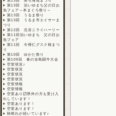
第13回 美ら海花まつり
第13回 泊いゆまち父の日お
魚フェア～本まぐろ祭り～
第13回 うるま祭り
第13回 うるま市エイサーま
つり
第12回 北谷ニライハーリー
第11回泊いゆまち 父の日お
魚フェア
第11回 今帰仁グスク桜まつ
り
第10回 ゆかた祭り
第109回 春の全島闘牛大会
空室状況♪
空室状況
空室状況
空室状況
空室情報
空室情報
空室あり〼県外の方も受け入
れしています！
空室あります！
空室あります！
秋晴れが続いています♪