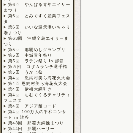
第6回 やんばる青年エイサー
まつり
第6回 とみぐすく産業フェス
タ
第6回 いいな運天港いちゃり
場まつり
第63回 沖縄全島エイサーま
つり
第5回 那覇めしグランプリ！
第5回 中城青年祭り
第5回 ラテン祭り in 那覇
第５回 コザＡランチ選手権
第5回 うかじ祭
第4回 恩納村美ら海花火大会
第4回 恩納村美ら海花火大会
第4回 伊祖大綱引き
第4回 ちむぐくるチャリティ
フェスタ
第4回 アジア麺ロード
第4回 100万人の平和コンサ
ート in 読谷
第48回 那覇大綱挽まつり
第44回 那覇ハーリー