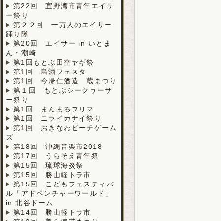
第22回 宜野湾市青年エイサ
ー祭り
第２２回 一万人のエイサー
踊り隊
第20回 エイサー in いとま
ん・潮崎
第1回もとぶ田空ヤギ祭
第1回 島酒フェスタ
第1回 今帰仁酒造 蔵まつり
第１回 もとぶシークヮーサ
ー祭り
第1回 まんまるフリマ
第1回 ニライカナイ祭り
第1回 おきなわビーチゲーム
ズ
第18回 沖縄音楽市2018
第17回 うらそえ青年祭
第15回 琉球海炎祭
第15回 勝山軽トラ市
第15回 こどもフェスティバ
ル「アドベンチャーワールド」
in 北谷ドーム
第14回 勝山軽トラ市