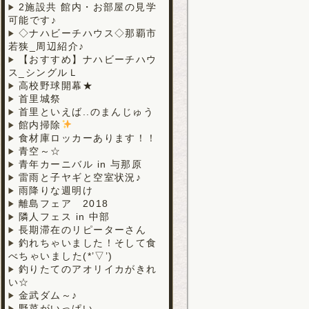
2施設共 館内・お部屋の見学
可能です♪
◇ナハビーチハウス◇那覇市
若狭_周辺紹介♪
【おすすめ】ナハビーチハウ
ス_シングルＬ
高校野球開幕★
首里城祭
首里といえば..のまんじゅう
館内掃除
食材庫ロッカーあります！！
青空～☆
青年カーニバル in 与那原
雷雨と子ヤギと空室状況♪
雨降りな週明け
離島フェア 2018
隣人フェス in 中部
長期滞在のリピーターさん
釣れちゃいました！そして食
べちゃいました(*’▽’)
釣りたてのアオリイカがきれ
い☆
金武ダム～♪
野菜がいっぱい