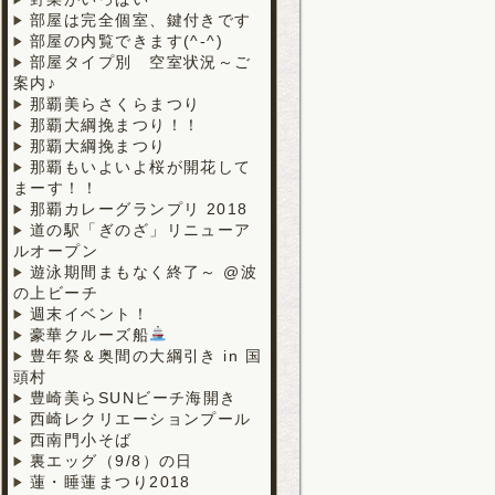
部屋は完全個室、鍵付きです
部屋の内覧できます(^-^)
部屋タイプ別 空室状況～ご
案内♪
那覇美らさくらまつり
那覇大綱挽まつり！！
那覇大綱挽まつり
那覇もいよいよ桜が開花して
まーす！！
那覇カレーグランプリ 2018
道の駅「ぎのざ」リニューア
ルオープン
遊泳期間まもなく終了～ @波
の上ビーチ
週末イベント！
豪華クルーズ船
豊年祭＆奥間の大綱引き in 国
頭村
豊崎美らSUNビーチ海開き
西崎レクリエーションプール
西南門小そば
裏エッグ（9/8）の日
蓮・睡蓮まつり2018