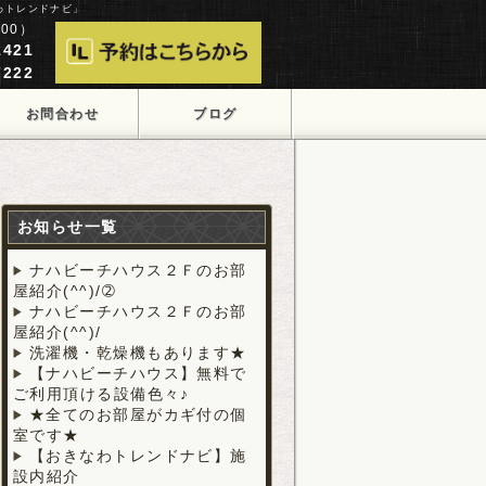
わトレンドナビ」
00）
421
222
お問合わせ
ブログ
お知らせ一覧
ナハビーチハウス２Ｆのお部
屋紹介(^^)/➁
ナハビーチハウス２Ｆのお部
屋紹介(^^)/
洗濯機・乾燥機もあります★
【ナハビーチハウス】無料で
ご利用頂ける設備色々♪
★全てのお部屋がカギ付の個
室です★
【おきなわトレンドナビ】施
設内紹介