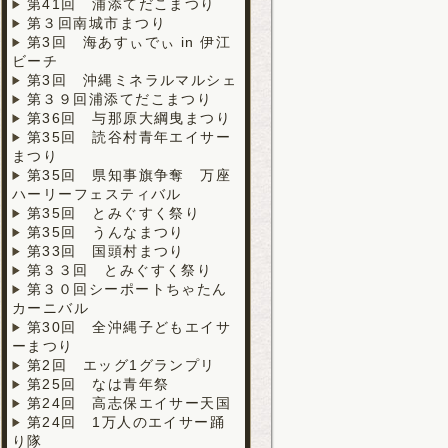
第41回 浦添てだこまつり
第３回南城市まつり
第3回 海あすぃでぃ in 伊江
ビーチ
第3回 沖縄ミネラルマルシェ
第３９回浦添てだこまつり
第36回 与那原大綱曳まつり
第35回 読谷村青年エイサー
まつり
第35回 県知事旗争奪 万座
ハーリーフェスティバル
第35回 とみぐすく祭り
第35回 うんなまつり
第33回 国頭村まつり
第３３回 とみぐすく祭り
第３０回シーポートちゃたん
カーニバル
第30回 全沖縄子どもエイサ
ーまつり
第2回 エッグ1グランプリ
第25回 なは青年祭
第24回 高志保エイサー天国
第24回 1万人のエイサー踊
り隊