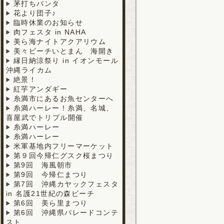
茅打ちバンタ
花より団子♪
臨時休業のお知らせ
肉フェスタ in NAHA
美ら海ナイトアクアリウム
美々ビーチいとまん 海開き
縁日納涼祭り in イオンモール
沖縄ライカム
絶景！
紅芋アンダギー
糸満市にあるお魚センターへ
糸満ハーレー！糸満、名城、
喜屋武でトリプル開催
糸満ハーレー
糸満ハーレー
米軍基地内フリーマーケット
第９回今帰仁グスク桜まつり
第9回 海風朝市
第9回 今帰仁まつり
第7回 沖縄カヤックフェスタ
in 名護21世紀の森ビーチ
第6回 美ら里まつり
第6回 沖縄県パレードコンテ
スト