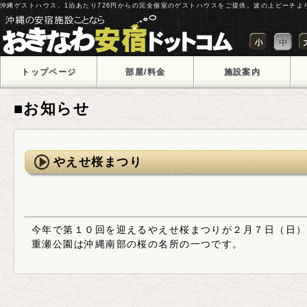
沖縄ゲストハウス、1泊あたり726円からの完全個室のゲストハウスをご提供。波の上ビーチよ
トップページ
部屋/料金
施設案内
■お知らせ
やえせ桜まつり
今年で第１０回を迎えるやえせ桜まつりが２月７日（日）
重瀬公園は沖縄南部の桜の名所の一つです。